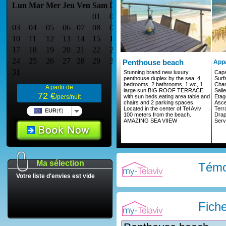
Penthouse beach
App
Stunning brand new luxury
Capa
penthouse duplex by the sea. 4
Surf
bedrooms, 2 bathrooms, 1 wc, 1
Cha
A partir de
large sun BIG ROOF TERRACE
Sall
72 €
with sun beds,eating area table and
Etag
/pers/nuit
chairs and 2 parking spaces.
Asc
Located in the center of Tel Aviv
Terr
EUR
(€)
100 meters from the beach.
Drap
AMAZING SEA VIIEW
Serv
Ma sélection
Témo
Votre liste d'envies est vide
Fich