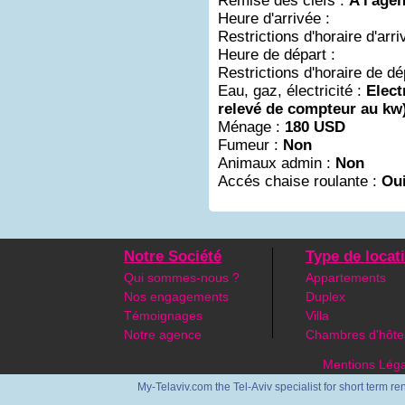
Remise des clefs :
A l'age
Heure d'arrivée :
Restrictions d'horaire d'arri
Heure de départ :
Restrictions d'horaire de dé
Eau, gaz, électricité :
Elect
relevé de compteur au kw
Ménage :
180 USD
Fumeur :
Non
Animaux admin :
Non
Accés chaise roulante :
Ou
Notre Société
Type de locat
Qui sommes-nous ?
Appartements
Nos engagements
Duplex
Témoignages
Villa
Notre agence
Chambres d'hôte
Mentions Léga
My-Telaviv.com the Tel-Aviv specialist for short term re