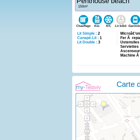
Penthouse beach
150m²
Chauffage
Asc.
A/C
Lit bébé
Gaziniè
Lit Simple :
2
Microâ€‘o
Canapé-Lit :
1
Fer Ã rep
Lit Double :
3
Ustensiles
Serviettes
Ascenseur
Machine Ã
Carte d