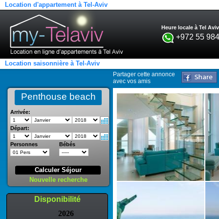
Location d'appartement à Tel-Aviv
Heure locale à Tel Aviv
+972 55 984
Location saisonnière à Tel-Aviv
Partager cette annonce
avec vos amis
Penthouse beach
Arrivée:
Départ:
Personnes
Bébés
Calculer Séjour
Nouvelle recherche
Disponibilité