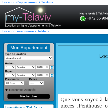
Location d'appartement à Tel-Aviv
Heure locale à Tel Aviv
+972 55 984
Location saisonnière à Tel-Aviv
Mon Appartement
Type de location
Loc
Arrivée:
Départ:
Personnes
Bébés
Recherche Avancée
Rechercher
Que vous soyez à la
pieces ,Penthouse 
Locations Tel Aviv