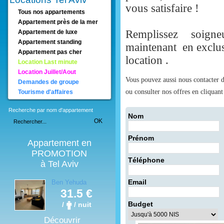
vous satisfaire !
Tous nos appartements
Appartement près de la mer
Remplissez soigneu
Appartement de luxe
Appartement standing
maintenant en exclusi
Appartement pas cher
location .
Location Last minute
Location Juillet/Aout
Vous pouvez aussi nous contacter d
Demandes de groupe
ou consulter nos offres en cliquan
Tourisme d'affaires
Recherche par nom d'appartement
Nom
OK
Prénom
Appartement en
PROMOTION
Téléphone
à Tel Aviv
Email
Ben Yehuda
Beach
31.5 €
Budget
/
/ nuit
Découvrir