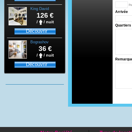
Pe
King David
Arrivée
Rental
126 €
/
/ nuit
Quartiers 
Découvrir
Bograshov
Beach
36 €
/
/ nuit
Remarqu
Découvrir