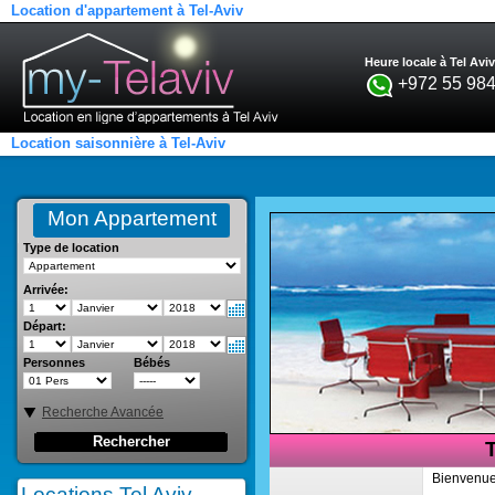
Location d'appartement à Tel-Aviv
Heure locale à Tel Aviv
+972 55 984
Location saisonnière à Tel-Aviv
Mon Appartement
Type de location
Arrivée:
Départ:
Personnes
Bébés
Recherche Avancée
Rechercher
T
Bienvenue 
Locations Tel Aviv