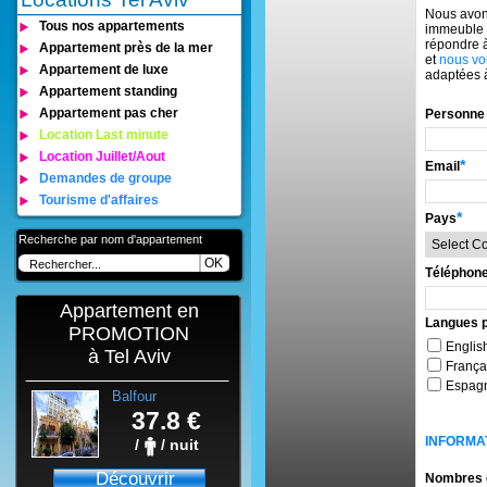
Nous avon
Tous nos appartements
immeuble o
répondre 
Appartement près de la mer
et
nous vo
Appartement de luxe
adaptées à
Appartement standing
Appartement pas cher
Personne
Location Last minute
Location Juillet/Aout
*
Email
Demandes de groupe
Tourisme d'affaires
*
Pays
Recherche par nom d'appartement
OK
Téléphone
Appartement en
Langues p
PROMOTION
Englis
à Tel Aviv
França
Espag
Balfour
Residence
37.8 €
INFORMA
/
/ nuit
Découvrir
Nombres 