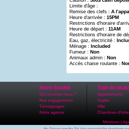
Caution :
500$ cash deposi
Limite d'âge :
Remise des clefs :
A l'app
Heure d'arrivée :
15PM
Restrictions d'horaire d'arri
Heure de départ :
11AM
Restrictions d'horaire de dé
Eau, gaz, électricité :
Inclu
Ménage :
Included
Fumeur :
Non
Animaux admin :
Non
Accés chaise roulante :
No
Notre Société
Type de locat
Qui sommes-nous ?
Appartements
Nos engagements
Duplex
Témoignages
Villa
Notre agence
Chambres d'hôte
Mentions Léga