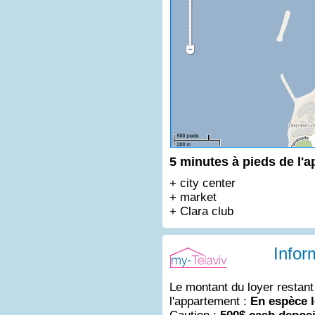
5 minutes à pieds de l'a
+ city center
+ market
+ Clara club
Infor
Le montant du loyer restant
l'appartement :
En espèce l