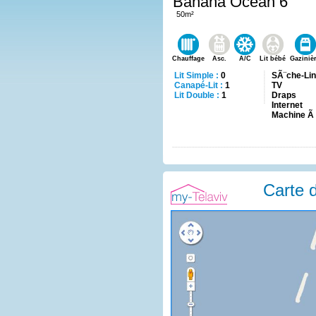
Banana Ocean 6
50m²
Chauffage
Asc.
A/C
Lit bébé
Gaziniè
Lit Simple :
0
SÃ¨che-Li
Canapé-Lit :
1
TV
Lit Double :
1
Draps
Internet
Machine Ã
Carte d