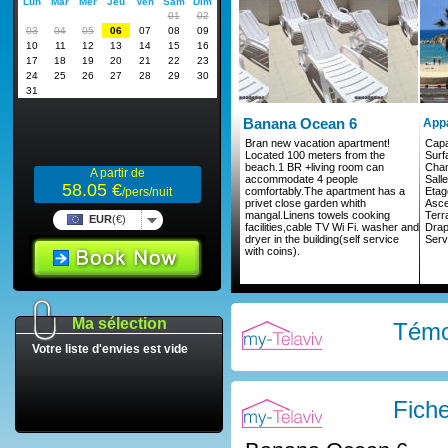
Banana Ocean 6
App
Bran new vacation apartment!
Capa
Located 100 meters from the
Surf
beach.1 BR +living room can
Cha
A partir de
accommodate 4 people
Sall
58.05 €
comfortably.The apartment has a
Etag
/pers/nuit
privet close garden whith
Asc
mangal.Linens towels cooking
Terr
EUR
(€)
facilities,cable TV Wi Fi. washer and
Drap
dryer in the building(self service
Serv
with coins).
Ma sélection
Témo
Votre liste d'envies est vide
Fich