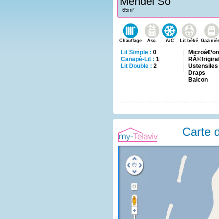
Mendel So
65m²
Chauffage
Asc.
A/C
Lit bébé
Gaziniè
Lit Simple :
0
Microâ€‘o
Canapé-Lit :
1
RÃ©frigira
Lit Double :
2
Ustensiles
Draps
Balcon
Carte d