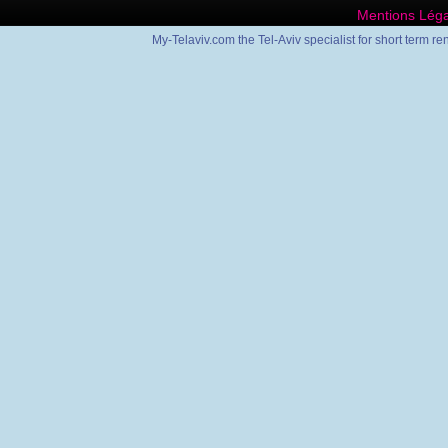
Mentions Léga
My-Telaviv.com the Tel-Aviv specialist for short term re