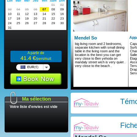
Mendel So
App
big living room and 2 bedrooms,
Capa
separate kitchen with small dining
Surf
table in the living room and the
Cha
A partir de
location is the best you can get
Sall
41.4 €
very close to Ben yehoda on
Etag
/pers/nuit
mandaly street wich is very quiet .
Asc
very close to the beach .
Terr
EUR
(€)
Drap
Serv
Ma sélection
Témo
Votre liste d'envies est vide
Fich