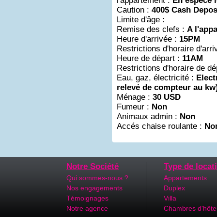
l'appartement :
En espèce l
Caution :
400$ Cash Depos
Limite d'âge :
Remise des clefs :
A l'app
Heure d'arrivée :
15PM
Restrictions d'horaire d'arri
Heure de départ :
11AM
Restrictions d'horaire de dé
Eau, gaz, électricité :
Elect
relevé de compteur au kw
Ménage :
30 USD
Fumeur :
Non
Animaux admin :
Non
Accés chaise roulante :
No
Notre Société
Type de locat
Qui sommes-nous ?
Appartements
Nos engagements
Duplex
Témoignages
Villa
Notre agence
Chambres d'hôte