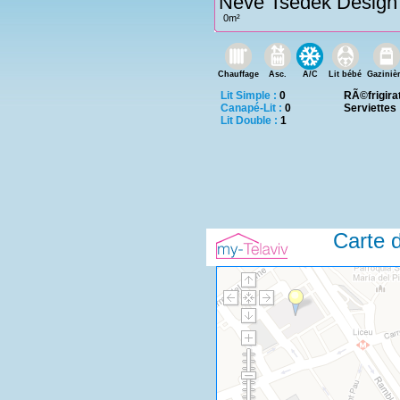
Neve Tsedek Design
0m²
Chauffage
Asc.
A/C
Lit bébé
Gaziniè
Lit Simple :
0
RÃ©frigira
Canapé-Lit :
0
Serviettes
Lit Double :
1
Carte d