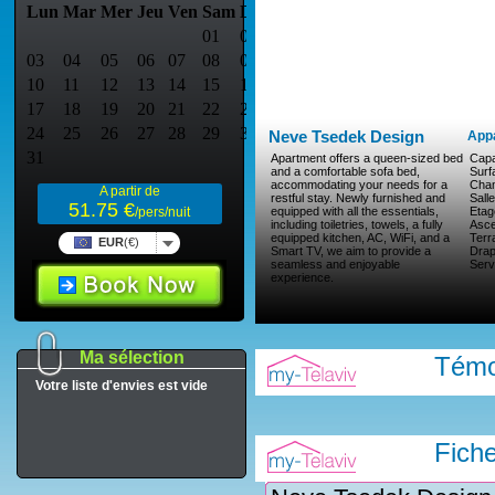
Neve Tsedek Design
App
Apartment offers a queen-sized bed
Capa
and a comfortable sofa bed,
Surf
accommodating your needs for a
Cha
A partir de
restful stay. Newly furnished and
Sall
51.75 €
equipped with all the essentials,
Etag
/pers/nuit
including toiletries, towels, a fully
Asc
equipped kitchen, AC, WiFi, and a
Terr
EUR
(€)
Smart TV, we aim to provide a
Drap
seamless and enjoyable
Serv
experience.
Ma sélection
Témo
Votre liste d'envies est vide
Fich