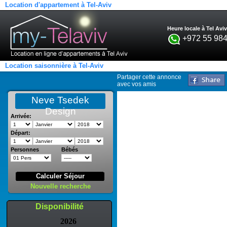
Location d'appartement à Tel-Aviv
Heure locale à Tel Aviv
+972 55 984
Location saisonnière à Tel-Aviv
Partager cette annonce
avec vos amis
Neve Tsedek
Design
Arrivée:
Départ:
Personnes
Bébés
Calculer Séjour
Nouvelle recherche
Disponibilité